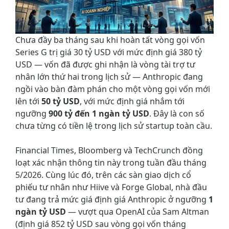
Chưa đầy ba tháng sau khi hoàn tất vòng gọi vốn
Series G trị giá 30 tỷ USD với mức định giá 380 tỷ
USD — vốn đã được ghi nhận là vòng tài trợ tư
nhân lớn thứ hai trong lịch sử — Anthropic đang
ngồi vào bàn đàm phán cho một vòng gọi vốn mới
lên tới
50 tỷ USD
, với mức định giá nhắm tới
ngưỡng
900 tỷ đến 1 ngàn tỷ USD
. Đây là con số
chưa từng có tiền lệ trong lịch sử startup toàn cầu.
Financial Times, Bloomberg và TechCrunch đồng
loạt xác nhận thông tin này trong tuần đầu tháng
5/2026. Cùng lúc đó, trên các sàn giao dịch cổ
phiếu tư nhân như Hiive và Forge Global, nhà đầu
tư đang trả mức giá định giá Anthropic ở ngưỡng
1
ngàn tỷ USD
— vượt qua OpenAI của Sam Altman
(định giá 852 tỷ USD sau vòng gọi vốn tháng