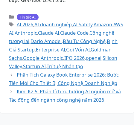
Danh
Tin tức AI
mục
Thẻ
AI 2026
,
AI doanh nghiệp
,
AI Safety
,
Amazon AWS
AI
,
Anthropic
,
Claude AI
,
Claude Code
,
Công nghệ
tương lai
,
Dario Amodei
,
Đầu Tư Công Nghệ
,
Định
Giá Startup
,
Enterprise AI
,
Gọi Vốn AI
,
Goldman
Sachs
,
Google Anthropic
,
IPO 2026
,
openai
,
Silicon
Valley
,
Startup AI
,
Trí tuệ Nhân tạo
Phân Tích Galaxy Book Enterprise 2026: Bước
Tiến Mới Cho Thiết Bị Công Nghệ Doanh Nghiệp
Kimi K2.5: Phân tích xu hướng AI nguồn mở và
Tác động đến ngành công nghệ năm 2026