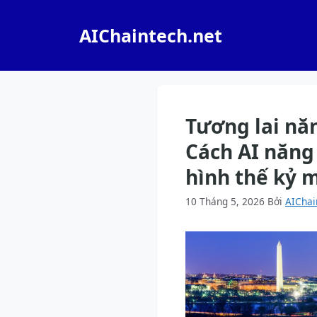
Chuyển
đến
AIChaintech.net
nội
dung
Tương lai nă
Cách AI năng
hình thế kỷ 
10 Tháng 5, 2026
Bởi
AIChai