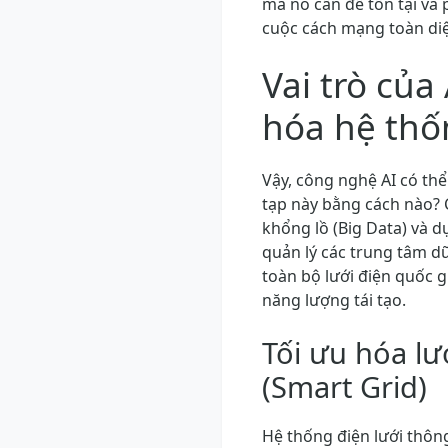
mà nó cần để tồn tại và 
cuộc cách mạng toàn diệ
Vai trò của 
hóa hệ thố
Vậy, công nghệ AI có thể
tạp này bằng cách nào? C
khổng lồ (Big Data) và d
quản lý các trung tâm d
toàn bộ lưới điện quốc g
năng lượng tái tạo.
Tối ưu hóa lư
(Smart Grid)
Hệ thống điện lưới thôn