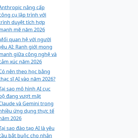
Anthropic nâng cấp
công cụ lập trình với
trình duyệt tích hợp
mạnh mẽ năm 2026
Mối quan hệ với người
yêu AI: Ranh giới mong
manh giữa công nghệ và
cảm xúc năm 2026
Có nên theo học bằng
thạc sĩ AI vào năm 2026?
Tại sao mô hình AI cục
bộ đang vượt mặt
Claude và Gemini trong
nhiều ứng dụng thực tế
năm 2026
Tại sao đào tạo AI là yêu
cầu bắt buộc cho nhân