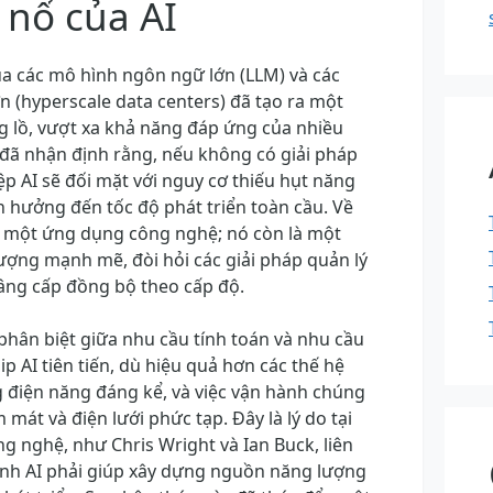
 nổ của AI
ủa các mô hình ngôn ngữ lớn (LLM) và các
ớn (hyperscale data centers) đã tạo ra một
 lồ, vượt xa khả năng đáp ứng của nhiều
 đã nhận định rằng, nếu không có giải pháp
p AI sẽ đối mặt với nguy cơ thiếu hụt năng
 hưởng đến tốc độ phát triển toàn cầu. Về
là một ứng dụng công nghệ; nó còn là một
lượng mạnh mẽ, đòi hỏi các giải pháp quản lý
âng cấp đồng bộ theo cấp độ.
phân biệt giữa nhu cầu tính toán và nhu cầu
ip AI tiên tiến, dù hiệu quả hơn các thế hệ
g điện năng đáng kể, và việc vận hành chúng
 mát và điện lưới phức tạp. Đây là lý do tại
g nghệ, như Chris Wright và Ian Buck, liên
ính AI phải giúp xây dựng nguồn năng lượng