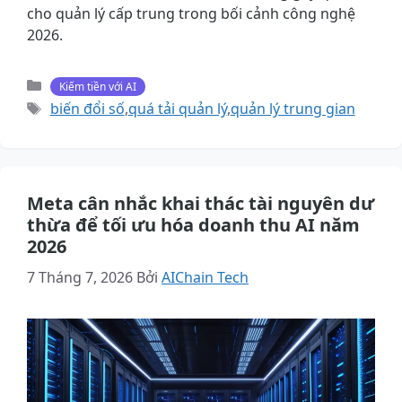
cho quản lý cấp trung trong bối cảnh công nghệ
2026.
Danh
Kiếm tiền với AI
mục
Thẻ
biến đổi số
,
quá tải quản lý
,
quản lý trung gian
Meta cân nhắc khai thác tài nguyên dư
thừa để tối ưu hóa doanh thu AI năm
2026
7 Tháng 7, 2026
Bởi
AIChain Tech