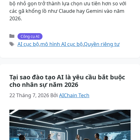
bộ nhỏ gọn trở thành lựa chọn ưu tiên hơn so với
các gã khổng lồ như Claude hay Gemini vào năm
2026.
Danh
Công cụ AI
mục
Thẻ
AI cục bộ
,
mô hình AI cục bộ
,
Quyền riêng tư
Tại sao đào tạo AI là yêu cầu bắt buộc
cho nhân sự năm 2026
22 Tháng 7, 2026
Bởi
AIChain Tech