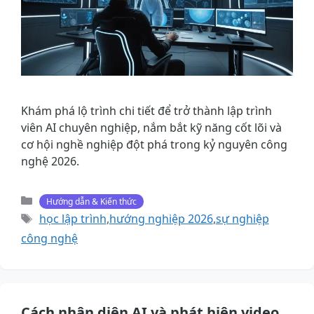
Khám phá lộ trình chi tiết để trở thành lập trình
viên AI chuyên nghiệp, nắm bắt kỹ năng cốt lõi và
cơ hội nghề nghiệp đột phá trong kỷ nguyên công
nghệ 2026.
Danh
Hướng dẫn & Kiến thức
mục
Thẻ
học lập trình
,
hướng nghiệp 2026
,
sự nghiệp
công nghệ
Cách nhận diện AI và phát hiện video