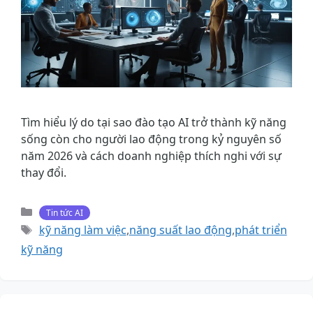
Tìm hiểu lý do tại sao đào tạo AI trở thành kỹ năng
sống còn cho người lao động trong kỷ nguyên số
năm 2026 và cách doanh nghiệp thích nghi với sự
thay đổi.
Danh
Tin tức AI
mục
Thẻ
kỹ năng làm việc
,
năng suất lao động
,
phát triển
kỹ năng