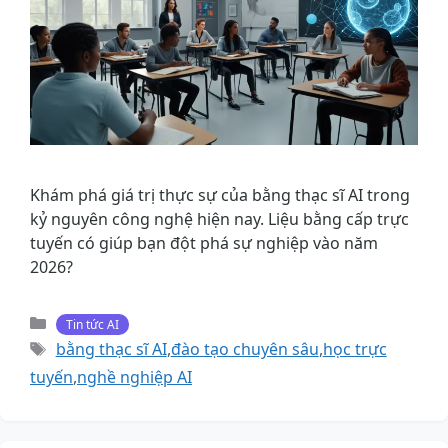
Khám phá giá trị thực sự của bằng thạc sĩ AI trong
kỷ nguyên công nghệ hiện nay. Liệu bằng cấp trực
tuyến có giúp bạn đột phá sự nghiệp vào năm
2026?
Danh
Tin tức AI
mục
Thẻ
bằng thạc sĩ AI
,
đào tạo chuyên sâu
,
học trực
tuyến
,
nghề nghiệp AI