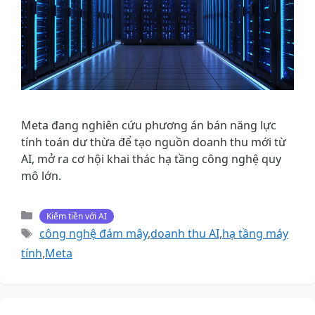
Meta đang nghiên cứu phương án bán năng lực
tính toán dư thừa để tạo nguồn doanh thu mới từ
AI, mở ra cơ hội khai thác hạ tầng công nghệ quy
mô lớn.
Danh
Kiếm tiền với AI
mục
Thẻ
công nghệ đám mây
,
doanh thu AI
,
hạ tầng máy
tính
,
Meta