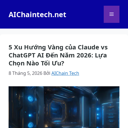
Chuyển
đến
AIChaintech.net
Menu
nội
dung
5 Xu Hướng Vàng của Claude vs
ChatGPT AI Đến Năm 2026: Lựa
Chọn Nào Tối Ưu?
8 Tháng 5, 2026
Bởi
AIChain Tech