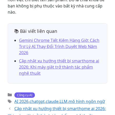
bạn không bị phụ thuộc vào bất kỳ nhà cung cấp
nào.
📚 Bài viết liên quan
Gemini Chrome Tiết Kiệm Hàng Giờ: Cách
Trợ Lý AI Thay Đổi Trình Duyệt Web Năm
2026
Cập nhật xu hướng thiết bị smarthome ai
2026: Khi máy giặt trở thành tác phẩm
nghệ thuật
Danh
Công cụ AI
mục
Thẻ
AI 2026
,
chatgpt
,
claude
,
LLM
,
mô hình ngôn ngữ
Cập nhật xu hướng thiết bị smarthome ai 2026: