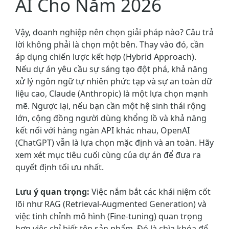
AI Cho Năm 2026
Vậy, doanh nghiệp nên chọn giải pháp nào? Câu trả
lời không phải là chọn một bên. Thay vào đó, cần
áp dụng chiến lược kết hợp (Hybrid Approach).
Nếu dự án yêu cầu sự sáng tạo đột phá, khả năng
xử lý ngôn ngữ tự nhiên phức tạp và sự an toàn dữ
liệu cao, Claude (Anthropic) là một lựa chọn mạnh
mẽ. Ngược lại, nếu bạn cần một hệ sinh thái rộng
lớn, cộng đồng người dùng khổng lồ và khả năng
kết nối với hàng ngàn API khác nhau, OpenAI
(ChatGPT) vẫn là lựa chọn mặc định và an toàn. Hãy
xem xét mục tiêu cuối cùng của dự án để đưa ra
quyết định tối ưu nhất.
Lưu ý quan trọng:
Việc nắm bắt các khái niệm cốt
lõi như RAG (Retrieval-Augmented Generation) và
việc tinh chỉnh mô hình (Fine-tuning) quan trọng
hơn việc chỉ biết tên sản phẩm. Đó là chìa khóa để