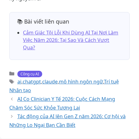
📚 Bài viết liên quan
Cảm Giác Tội Lỗi Khi Dùng AI Tại Nơi Làm
Việc Năm 2026: Tại Sao Và Cách Vượt
Qua?
Danh
Công cụ AI
mục
Thẻ
ai
,
chatgpt
,
claude
,
mô hình ngôn ngữ
,
Trí tuệ
Nhân tạo
AI Co Clinician Y Tế 2026: Cuộc Cách Mạng
Chăm Sóc Sức Khỏe Tương Lai
Tác động của AI lên Gen Z năm 2026: Cơ hội và
Những Lo Ngại Bạn Cần Biết