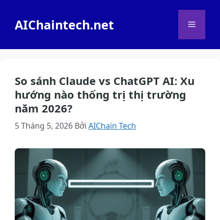
Chuyển
đến
AIChaintech.net
Menu
nội
dung
So sánh Claude vs ChatGPT AI: Xu
hướng nào thống trị thị trường
năm 2026?
5 Tháng 5, 2026
Bởi
AIChain Tech