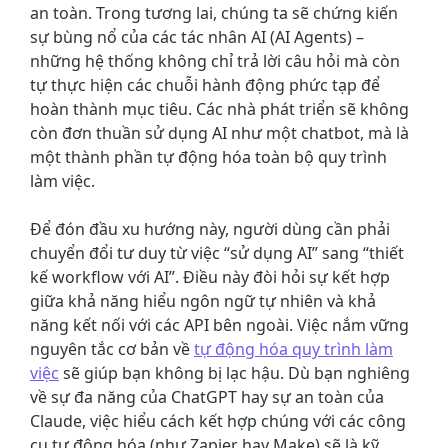
an toàn. Trong tương lai, chúng ta sẽ chứng kiến
sự bùng nổ của các tác nhân AI (AI Agents) –
những hệ thống không chỉ trả lời câu hỏi mà còn
tự thực hiện các chuỗi hành động phức tạp để
hoàn thành mục tiêu. Các nhà phát triển sẽ không
còn đơn thuần sử dụng AI như một chatbot, mà là
một thành phần tự động hóa toàn bộ quy trình
làm việc.
Để đón đầu xu hướng này, người dùng cần phải
chuyển đổi tư duy từ việc “sử dụng AI” sang “thiết
kế workflow với AI”. Điều này đòi hỏi sự kết hợp
giữa khả năng hiểu ngôn ngữ tự nhiên và khả
năng kết nối với các API bên ngoài. Việc nắm vững
nguyên tắc cơ bản về
tự động hóa quy trình làm
việc
sẽ giúp bạn không bị lạc hậu. Dù bạn nghiêng
về sự đa năng của ChatGPT hay sự an toàn của
Claude, việc hiểu cách kết hợp chúng với các công
cụ tự động hóa (như Zapier hay Make) sẽ là kỹ