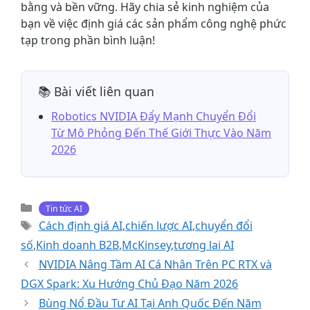
bằng và bền vững. Hãy chia sẻ kinh nghiệm của
bạn về việc định giá các sản phẩm công nghệ phức
tạp trong phần bình luận!
📚 Bài viết liên quan
Robotics NVIDIA Đẩy Mạnh Chuyển Đổi
Từ Mô Phỏng Đến Thế Giới Thực Vào Năm
2026
Danh
Tin tức AI
mục
Thẻ
Cách định giá AI
,
chiến lược AI
,
chuyển đổi
số
,
Kinh doanh B2B
,
McKinsey
,
tương lai AI
NVIDIA Nâng Tầm AI Cá Nhân Trên PC RTX và
DGX Spark: Xu Hướng Chủ Đạo Năm 2026
Bùng Nổ Đầu Tư AI Tại Anh Quốc Đến Năm