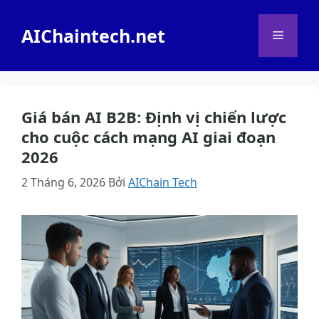
Chuyển
đến
AIChaintech.net
Menu
nội
dung
Giá bán AI B2B: Định vị chiến lược
cho cuộc cách mạng AI giai đoạn
2026
2 Tháng 6, 2026
Bởi
AIChain Tech