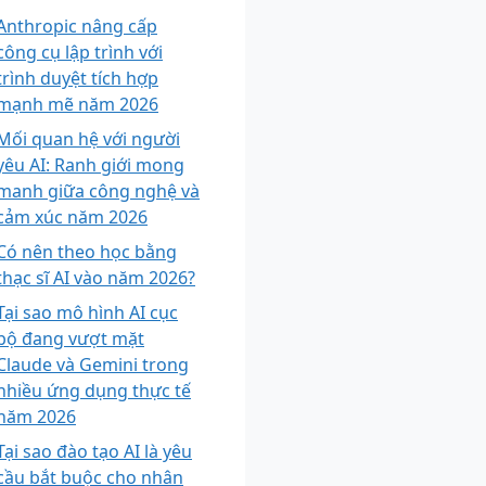
Anthropic nâng cấp
công cụ lập trình với
trình duyệt tích hợp
mạnh mẽ năm 2026
Mối quan hệ với người
yêu AI: Ranh giới mong
manh giữa công nghệ và
cảm xúc năm 2026
Có nên theo học bằng
thạc sĩ AI vào năm 2026?
Tại sao mô hình AI cục
bộ đang vượt mặt
Claude và Gemini trong
nhiều ứng dụng thực tế
năm 2026
Tại sao đào tạo AI là yêu
cầu bắt buộc cho nhân