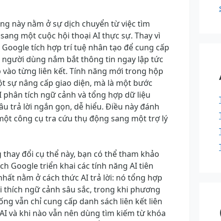
ạng này nằm ở sự dịch chuyển từ việc tìm
ang một cuộc hội thoại AI thực sự. Thay vì
b, Google tích hợp trí tuệ nhân tạo để cung cấp
iúp người dùng nắm bắt thông tin ngay lập tức
vào từng liên kết. Tính năng mới trong hộp
ột sự nâng cấp giao diện, mà là một bước
AI phân tích ngữ cảnh và tổng hợp dữ liệu
u trả lời ngắn gọn, dễ hiểu. Điều này đánh
ột công cụ tra cứu thụ động sang một trợ lý
 thay đổi cụ thể này, bạn có thể tham khảo
h Google triển khai các tính năng AI tiên
 nhất nằm ở cách thức AI trả lời: nó tổng hợp
ải thích ngữ cảnh sâu sắc, trong khi phương
ng vẫn chỉ cung cấp danh sách liên kết liên
AI và khi nào vẫn nên dùng tìm kiếm từ khóa