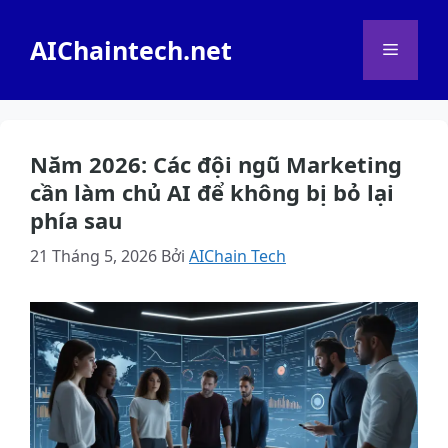
Chuyển
đến
AIChaintech.net
Menu
nội
dung
Năm 2026: Các đội ngũ Marketing
cần làm chủ AI để không bị bỏ lại
phía sau
21 Tháng 5, 2026
Bởi
AIChain Tech