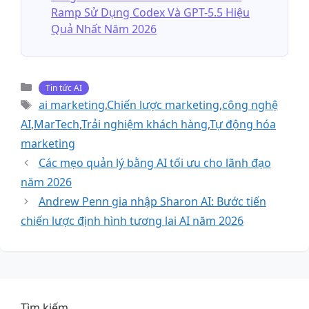
Ramp Sử Dụng Codex Và GPT-5.5 Hiệu
Quả Nhất Năm 2026
Danh
Tin tức AI
mục
Thẻ
ai marketing
,
Chiến lược marketing
,
công nghệ
AI
,
MarTech
,
Trải nghiệm khách hàng
,
Tự động hóa
marketing
Các mẹo quản lý bằng AI tối ưu cho lãnh đạo
năm 2026
Andrew Penn gia nhập Sharon AI: Bước tiến
chiến lược định hình tương lai AI năm 2026
Tìm kiếm