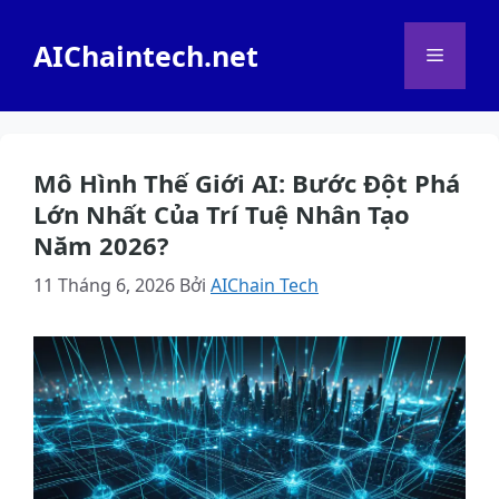
Chuyển
đến
AIChaintech.net
Menu
nội
dung
Mô Hình Thế Giới AI: Bước Đột Phá
Lớn Nhất Của Trí Tuệ Nhân Tạo
Năm 2026?
11 Tháng 6, 2026
Bởi
AIChain Tech