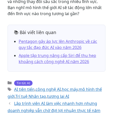
và những thay đổi sâu sắc trong nhiều lĩnh vực.
Bạn nghĩ mô hình thế giới AI sẽ tác động lớn nhất
đến lĩnh vực nào trong tương lai gần?
📚 Bài viết liên quan
Pentagon gây áp lực lên Anthropic về các
quy tắc đạo đức AI vào năm 2026
Apple tập trung nâng cấp Siri để thu hẹp
khoảng cách công nghệ AI năm 2026
Danh
Tin tức AI
mục
Thẻ
AI tiên tiến
,
công nghệ AI
,
học máy
,
mô hình thế
giới
,
Trí tuệ Nhân tạo
,
tương lai AI
Lập trình viên AI làm việc nhanh hơn nhưng
doanh nghiệp vẫn chờ đợi lợi nhuận thực tế năm