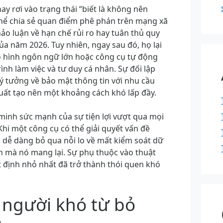
y rơi vào trạng thái “biết là không nên
hể chia sẻ quan điểm phê phán trên mạng xã
hảo luận về hạn chế rủi ro hay tuân thủ quy
a năm 2026. Tuy nhiên, ngay sau đó, họ lại
 hình ngôn ngữ lớn hoặc công cụ tự động
nh làm việc và tư duy cá nhân. Sự đối lập
ý tưởng về bảo mật thông tin với nhu cầu
suất tạo nên một khoảng cách khó lấp đầy.
inh sức mạnh của sự tiện lợi vượt qua mọi
Khi một công cụ có thể giải quyết vấn đề
i dễ dàng bỏ qua nỗi lo về mất kiểm soát dữ
tin mà nó mang lại. Sự phụ thuộc vào thuật
t định nhỏ nhất đã trở thành thói quen khó
n người khó từ bỏ