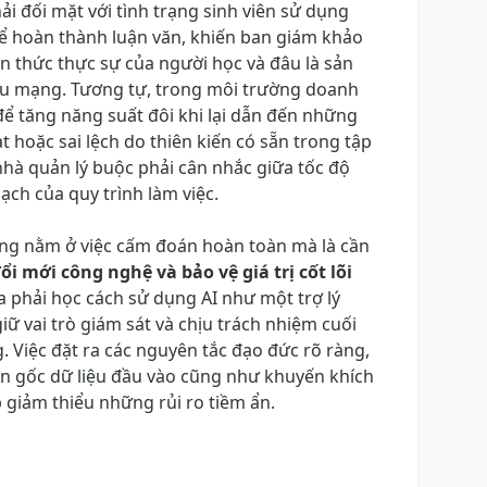
i đối mặt với tình trạng sinh viên sử dụng
ể hoàn thành luận văn, khiến ban giám khảo
n thức thực sự của người học và đâu là sản
ệu mạng. Tương tự, trong môi trường doanh
để tăng năng suất đôi khi lại dẫn đến những
t hoặc sai lệch do thiên kiến có sẵn trong tập
nhà quản lý buộc phải cân nhắc giữa tốc độ
bạch của quy trình làm việc.
ông nằm ở việc cấm đoán hoàn toàn mà là cần
i mới công nghệ và bảo vệ giá trị cốt lõi
a phải học cách sử dụng AI như một trợ lý
ữ vai trò giám sát và chịu trách nhiệm cuối
 Việc đặt ra các nguyên tắc đạo đức rõ ràng,
n gốc dữ liệu đầu vào cũng như khuyến khích
 giảm thiểu những rủi ro tiềm ẩn.