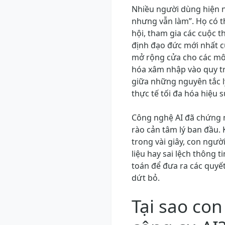
Nhiều người dùng hiện na
nhưng vẫn làm”. Họ có t
hội, tham gia các cuộc t
định đạo đức mới nhất củ
mở rộng cửa cho các mô
hóa xâm nhập vào quy trì
giữa những nguyên tắc l
thực tế tối đa hóa hiệu 
Công nghệ AI đã chứng m
rào cản tâm lý ban đầu. 
trong vài giây, con ngườ
liệu hay sai lệch thông 
toán để đưa ra các quyế
dứt bỏ.
Tại sao co