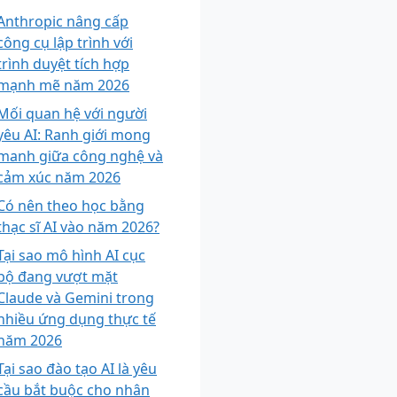
Anthropic nâng cấp
công cụ lập trình với
trình duyệt tích hợp
mạnh mẽ năm 2026
Mối quan hệ với người
yêu AI: Ranh giới mong
manh giữa công nghệ và
cảm xúc năm 2026
Có nên theo học bằng
thạc sĩ AI vào năm 2026?
Tại sao mô hình AI cục
bộ đang vượt mặt
Claude và Gemini trong
nhiều ứng dụng thực tế
năm 2026
Tại sao đào tạo AI là yêu
cầu bắt buộc cho nhân