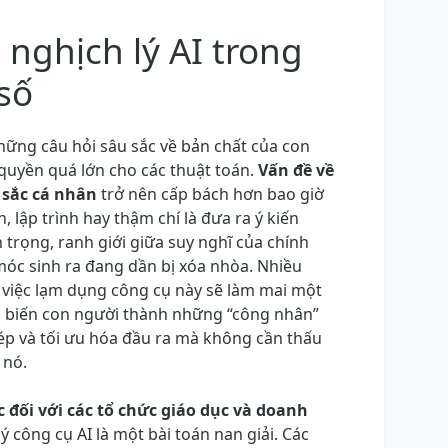
nghịch lý AI trong
số
ững câu hỏi sâu sắc về bản chất của con
 quyền quá lớn cho các thuật toán.
Vấn đề về
 sắc cá nhân
trở nên cấp bách hơn bao giờ
ch, lập trình hay thậm chí là đưa ra ý kiến
trọng, ranh giới giữa suy nghĩ của chính
óc sinh ra đang dần bị xóa nhòa. Nhiều
 việc lạm dụng công cụ này sẽ làm mai một
, biến con người thành những “công nhân”
hép và tối ưu hóa đầu ra mà không cần thấu
 nó.
 đối với các tổ chức giáo dục và doanh
ý công cụ AI là một bài toán nan giải. Các