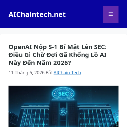
Chuyển
đến
AIChaintech.net
Menu
nội
dung
OpenAI Nộp S-1 Bí Mật Lên SEC:
Điều Gì Chờ Đợi Gã Khổng Lồ AI
Này Đến Năm 2026?
11 Tháng 6, 2026
Bởi
AIChain Tech