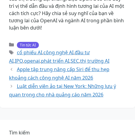
trì vị thế dẫn đầu và định hình tương lai của AI một
cách tích cực? Hãy chia sẻ suy nghĩ của bạn về
tương lai của OpenAI và ngành AI trong phần bình
luận bên dưới!
Danh
Tin tức AI
mục
Thẻ
cổ phiếu AI
,
công nghệ AI
,
đầu tư
AI
,
IPO
,
openai
,
phát triển AI
,
SEC
,
thị trường AI
Apple tập trung nâng cấp Siri để thu hẹp
khoảng cách công nghệ AI năm 2026
Luật diễn viên ảo tại New York: Những lưu ý
quan trọng cho nhà quảng cáo năm 2026
Tìm kiếm