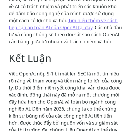
về AI có trách nhiệm và phát triển các khuôn khổ
để đảm bảo công nghệ của mình được sử dụng
một cách có lợi cho xã hội.
Tìm hiểu thêm về cách
tiếp cận an toàn AI của OpenAI tại đây
. Các nhà đầu
tư và công chúng sẽ theo dõi sát sao cách OpenAI
cân bằng giữa lợi nhuận và trách nhiệm xã hội.
Kết Luận
Việc OpenAI nộp S-1 bí mật lên SEC là một tín hiệu
rõ ràng về tham vọng và tiềm năng to lớn của công
ty. Dù thời điểm niêm yết công khai vẫn chưa được
xác định, động thái này đã mở ra một chương mới
đầy hứa hẹn cho OpenAI và toàn bộ ngành công
nghiệp AI. Đến năm 2026, chúng ta có thể chứng
kiến sự bùng nổ của các công nghệ AI tiên tiến
hơn, được thúc đẩy bởi nguồn vốn và sự giám sát
của thị trường đại chúng. Liệu OpenAI có thể duy