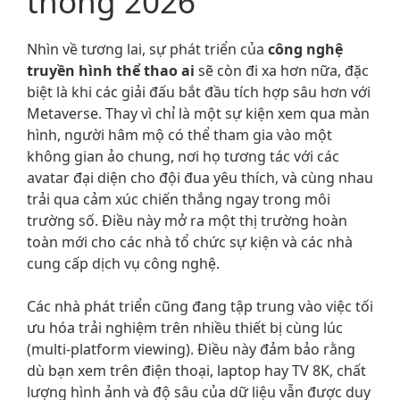
thông 2026
Nhìn về tương lai, sự phát triển của
công nghệ
truyền hình thể thao ai
sẽ còn đi xa hơn nữa, đặc
biệt là khi các giải đấu bắt đầu tích hợp sâu hơn với
Metaverse. Thay vì chỉ là một sự kiện xem qua màn
hình, người hâm mộ có thể tham gia vào một
không gian ảo chung, nơi họ tương tác với các
avatar đại diện cho đội đua yêu thích, và cùng nhau
trải qua cảm xúc chiến thắng ngay trong môi
trường số. Điều này mở ra một thị trường hoàn
toàn mới cho các nhà tổ chức sự kiện và các nhà
cung cấp dịch vụ công nghệ.
Các nhà phát triển cũng đang tập trung vào việc tối
ưu hóa trải nghiệm trên nhiều thiết bị cùng lúc
(multi-platform viewing). Điều này đảm bảo rằng
dù bạn xem trên điện thoại, laptop hay TV 8K, chất
lượng hình ảnh và độ sâu của dữ liệu vẫn được duy