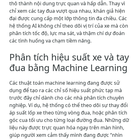
thô thành nội dung trực quan và hấp dẫn. Thay vì
chỉ xem các tay đua vượt qua nhau, khán giả hiện
đại được cung cấp một lớp thông tin đa chiều. Các
hệ thống AI không chỉ theo dõi vị trí của xe mà còn
phân tích tốc độ, lực ma sát, và thậm chí dự đoán
các tình huống va chạm tiềm năng.
Phân tích hiệu suất xe và tay
đua bằng Machine Learning
Các thuật toán machine learning đang được sử
dụng để tạo ra các chỉ số hiệu suất phức tạp mà
trước đây chỉ dành cho các nhà phân tích chuyên
nghiệp. Ví dụ, hệ thống có thể theo dõi sự thay đổi
áp suất lốp xe theo từng vòng đua, hoặc phân tích
góc cua tối ưu cho từng loại đường đua. Những dữ
liệu này được trực quan hóa ngay trên màn hình,
giúp người xem cảm thấy mình đang được “nhìn