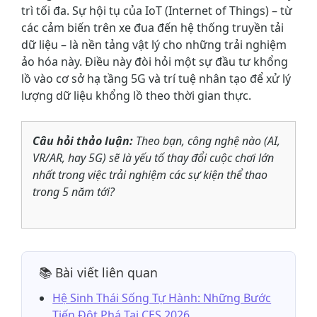
trì tối đa. Sự hội tụ của IoT (Internet of Things) – từ
các cảm biến trên xe đua đến hệ thống truyền tải
dữ liệu – là nền tảng vật lý cho những trải nghiệm
ảo hóa này. Điều này đòi hỏi một sự đầu tư khổng
lồ vào cơ sở hạ tầng 5G và trí tuệ nhân tạo để xử lý
lượng dữ liệu khổng lồ theo thời gian thực.
Câu hỏi thảo luận:
Theo bạn, công nghệ nào (AI,
VR/AR, hay 5G) sẽ là yếu tố thay đổi cuộc chơi lớn
nhất trong việc trải nghiệm các sự kiện thể thao
trong 5 năm tới?
📚 Bài viết liên quan
Hệ Sinh Thái Sống Tự Hành: Những Bước
Tiến Đột Phá Tại CES 2026