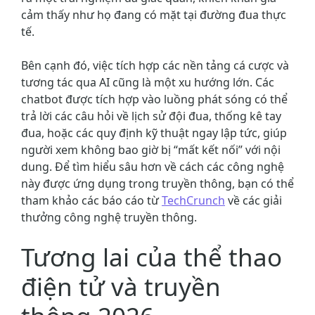
cảm thấy như họ đang có mặt tại đường đua thực
tế.
Bên cạnh đó, việc tích hợp các nền tảng cá cược và
tương tác qua AI cũng là một xu hướng lớn. Các
chatbot được tích hợp vào luồng phát sóng có thể
trả lời các câu hỏi về lịch sử đội đua, thống kê tay
đua, hoặc các quy định kỹ thuật ngay lập tức, giúp
người xem không bao giờ bị “mất kết nối” với nội
dung. Để tìm hiểu sâu hơn về cách các công nghệ
này được ứng dụng trong truyền thông, bạn có thể
tham khảo các báo cáo từ
TechCrunch
về các giải
thưởng công nghệ truyền thông.
Tương lai của thể thao
điện tử và truyền