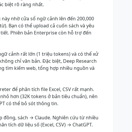
ác biệt rõ ràng nhất.
 này nhờ cửa sổ ngữ cảnh lên đến 200,000
từ). Bạn có thể upload cả cuốn sách và yêu
 tiết. Phiên bản Enterprise còn hỗ trợ đến
gữ cảnh rất lớn (1 triệu tokens) và có thể xử
 không chỉ văn bản. Đặc biệt, Deep Research
ng tìm kiếm web, tổng hợp nhiều nguồn và
eter để phân tích file Excel, CSV rất mạnh.
hỏ hơn (32K tokens ở bản tiêu chuẩn), nên
GPT có thể bỏ sót thông tin.
hợp đồng, sách → Claude. Nghiên cứu từ nhiều
n tích dữ liệu số (Excel, CSV) → ChatGPT.