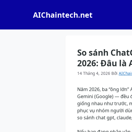
Chuyển
đến
AIChaintech.net
nội
dung
So sánh Chat
2026: Đâu là 
14 Tháng 4, 2026
Bởi
AIChai
Năm 2026, ba “ông lớn” 
Gemini (Google) — đều 
giống nhau như trước, m
phục vụ nhóm người dùn
so sánh chat gpt, claude
Nếu bạn đang phân vân n