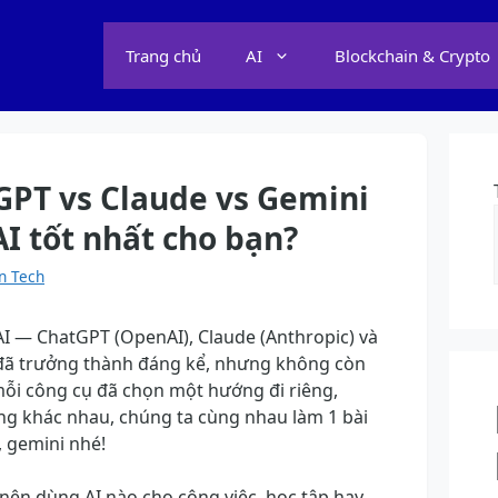
Trang chủ
AI
Blockchain & Crypto
GPT vs Claude vs Gemini
AI tốt nhất cho bạn?
n Tech
AI — ChatGPT (OpenAI), Claude (Anthropic) và
đã trưởng thành đáng kể, nhưng không còn
ỗi công cụ đã chọn một hướng đi riêng,
g khác nhau, chúng ta cùng nhau làm 1 bài
, gemini nhé!
ên dùng AI nào cho công việc, học tập hay