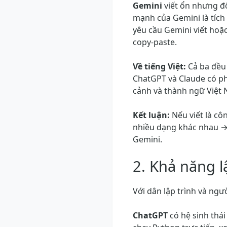
Gemini
viết ổn nhưng đôi
mạnh của Gemini là tích
yêu cầu Gemini viết hoặ
copy-paste.
Về tiếng Việt:
Cả ba đều 
ChatGPT và Claude có p
cảnh và thành ngữ Việt
Kết luận:
Nếu viết là cô
nhiều dạng khác nhau →
Gemini.
2. Khả năng l
Với dân lập trình và ngườ
ChatGPT
có hệ sinh thá