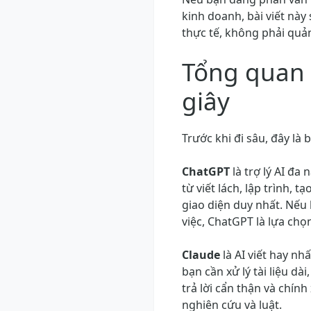
kinh doanh, bài viết nà
thực tế, không phải quả
Tổng quan 
giây
Trước khi đi sâu, đây là
ChatGPT
là trợ lý AI đ
từ viết lách, lập trình, 
giao diện duy nhất. Nếu
việc, ChatGPT là lựa chọ
Claude
là AI viết hay nh
bạn cần xử lý tài liệu dà
trả lời cẩn thận và chính
nghiên cứu và luật.