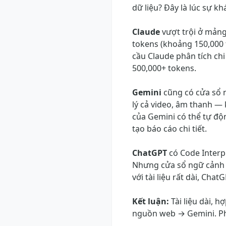
dữ liệu? Đây là lúc sự kh
Claude
vượt trội ở mảng
tokens (khoảng 150,000 
cầu Claude phân tích chi
500,000+ tokens.
Gemini
cũng có cửa sổ n
lý cả video, âm thanh —
của Gemini có thể tự độ
tạo báo cáo chi tiết.
ChatGPT
có Code Interpr
Nhưng cửa sổ ngữ cảnh n
với tài liệu rất dài, Chat
Kết luận:
Tài liệu dài, 
nguồn web → Gemini. Phâ