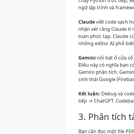
chạy Python trực tiếp, 
ngữ lập trình và framew
Claude
viết code sạch hơ
nhận xét rằng Claude ít m
toán phức tạp. Claude c
những editor AI phổ biến
Gemini
nổi bật ở cửa sổ 
Điều này có nghĩa bạn c
Gemini phân tích. Gemin
sinh thái Google (Fireba
Kết luận:
Debug và code
tiếp → ChatGPT. Codeba
3. Phân tích t
Bạn cần đọc một file PDF