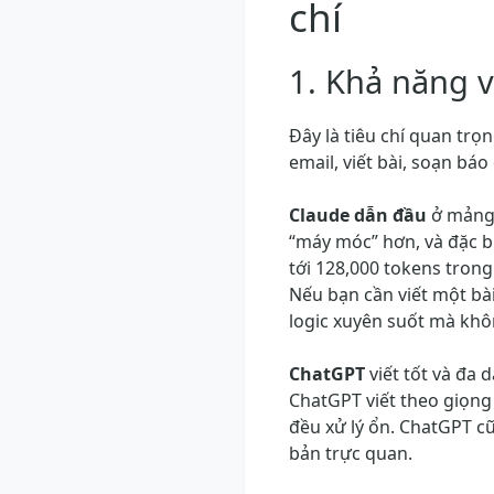
chí
1. Khả năng v
Đây là tiêu chí quan trọ
email, viết bài, soạn báo
Claude dẫn đầu
ở mảng 
“máy móc” hơn, và đặc bi
tới 128,000 tokens tron
Nếu bạn cần viết một bài
logic xuyên suốt mà khôn
ChatGPT
viết tốt và đa 
ChatGPT viết theo giọng
đều xử lý ổn. ChatGPT c
bản trực quan.