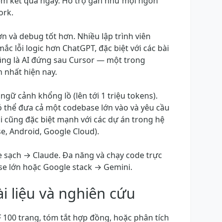
xem kết quả ngay. Hỗ trợ gần như mọi ngôn
ork.
n và debug tốt hơn. Nhiều lập trình viên
ắc lỗi logic hơn ChatGPT, đặc biệt với các bài
ũng là AI đứng sau Cursor — một trong
 nhất hiện nay.
ngữ cảnh khổng lồ (lên tới 1 triệu tokens).
ó thể đưa cả một codebase lớn vào và yêu cầu
i cũng đặc biệt mạnh với các dự án trong hệ
se, Android, Google Cloud).
 sạch → Claude. Đa năng và chạy code trực
se lớn hoặc Google stack → Gemini.
ài liệu và nghiên cứu
 100 trang, tóm tắt hợp đồng, hoặc phân tích