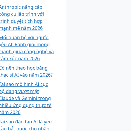
Anthropic nâng cấp
công cụ lập trình với
trình duyệt tích hợp
mạnh mẽ năm 2026
Mối quan hệ với người
yêu AI: Ranh giới mong
manh giữa công nghệ và
cảm xúc năm 2026
Có nên theo học bằng
thạc sĩ AI vào năm 2026?
Tại sao mô hình AI cục
bộ đang vượt mặt
Claude và Gemini trong
nhiều ứng dụng thực tế
năm 2026
Tại sao đào tạo AI là yêu
cầu bắt buộc cho nhân