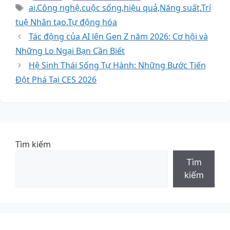
mục
Thẻ
ai
,
Công nghệ
,
cuộc sống
,
hiệu quả
,
Năng suất
,
Trí
tuệ Nhân tạo
,
Tự động hóa
Tác động của AI lên Gen Z năm 2026: Cơ hội và
Những Lo Ngại Bạn Cần Biết
Hệ Sinh Thái Sống Tự Hành: Những Bước Tiến
Đột Phá Tại CES 2026
Tìm kiếm
Tìm
kiếm