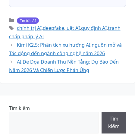
Danh
Tin tức AI
mục
Thẻ
chính trị AI
,
deepfake
,
luật AI
,
quy định AI
,
tranh
chấp pháp lý AI
Kimi K2.5: Phân tích xu hướng AI nguồn mở và
Tác động đến ngành công nghệ năm 2026
AI Đe Dọa Doanh Thu Nền Tảng: Dự Báo Đến
Năm 2026 Và Chiến Lược Phản Ứng
Tìm kiếm
Tìm
kiếm