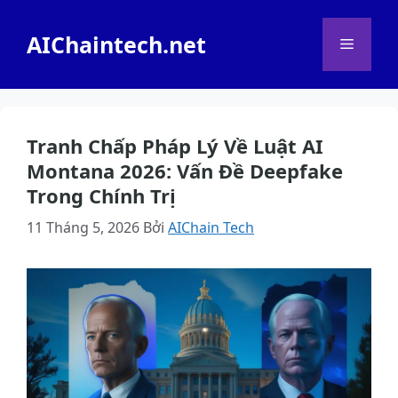
Chuyển
đến
AIChaintech.net
Menu
nội
dung
Tranh Chấp Pháp Lý Về Luật AI
Montana 2026: Vấn Đề Deepfake
Trong Chính Trị
11 Tháng 5, 2026
Bởi
AIChain Tech