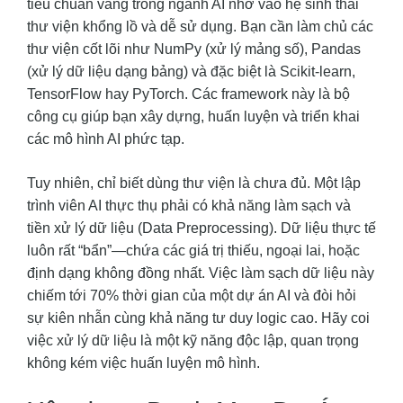
tiêu chuẩn vàng trong ngành AI nhờ vào hệ sinh thái
thư viện khổng lồ và dễ sử dụng. Bạn cần làm chủ các
thư viện cốt lõi như NumPy (xử lý mảng số), Pandas
(xử lý dữ liệu dạng bảng) và đặc biệt là Scikit-learn,
TensorFlow hay PyTorch. Các framework này là bộ
công cụ giúp bạn xây dựng, huấn luyện và triển khai
các mô hình AI phức tạp.
Tuy nhiên, chỉ biết dùng thư viện là chưa đủ. Một lập
trình viên AI thực thụ phải có khả năng làm sạch và
tiền xử lý dữ liệu (Data Preprocessing). Dữ liệu thực tế
luôn rất “bẩn”—chứa các giá trị thiếu, ngoại lai, hoặc
định dạng không đồng nhất. Việc làm sạch dữ liệu này
chiếm tới 70% thời gian của một dự án AI và đòi hỏi
sự kiên nhẫn cùng khả năng tư duy logic cao. Hãy coi
việc xử lý dữ liệu là một kỹ năng độc lập, quan trọng
không kém việc huấn luyện mô hình.