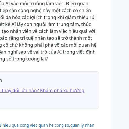
a AI vào môi trường làm việc. Điều quan
 tiếp cận công nghệ này một cách có chiến
tối đa hóa các lợi ích trong khi giảm thiểu rủi
iết kế AI lấy con người làm trung tâm, thúc
tạo nhân viên về cách làm việc hiệu quả với
bảo rằng trí tuệ nhân tạo sẽ trở thành một
ủng cố chứ không phải phá vỡ các mối quan hệ
 Bạn nghĩ sao về vai trò của AI trong việc định
ng sở trong tương lai?
n
m thay đổi lớn nào? Khám phá xu hướng
I
,
hieu qua cong viec
,
quan he cong so
,
quan ly nhan