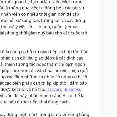
các mối quan hệ tại nơi làm việc. Một trong
t là thông qua việc tự động hóa các tác vụ
 nhân viên có nhiều thời gian hơn để tập
 đòi hỏi sự sáng tạo, tương tác và xây dựng
thể xử lý việc lên lịch họp, quản lý email,
iải phóng thời gian quý báu cho các cuộc trò
rò là công cụ hỗ trợ giao tiếp và hợp tác. Các
phân tích dữ liệu giao tiếp để xác định các
cải thiện tương tác hoặc thậm chí dịch ngôn
, giúp các nhóm đa văn hóa làm việc hiệu quả
giúp xác định những cá nhân có nguy cơ bị cô
t các biện pháp can thiệp kịp thời, đảm bảo
được kết nối và hỗ trợ.
Harvard Business
về vấn đề này, nhấn mạnh rằng AI có thể là
 cực nếu được triển khai đúng cách.
 xây dựng một môi trường làm việc công bằng