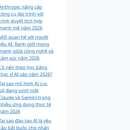
Anthropic nâng cấp
công cụ lập trình với
trình duyệt tích hợp
mạnh mẽ năm 2026
Mối quan hệ với người
yêu AI: Ranh giới mong
manh giữa công nghệ và
cảm xúc năm 2026
Có nên theo học bằng
thạc sĩ AI vào năm 2026?
Tại sao mô hình AI cục
bộ đang vượt mặt
Claude và Gemini trong
nhiều ứng dụng thực tế
năm 2026
Tại sao đào tạo AI là yêu
cầu bắt buộc cho nhân