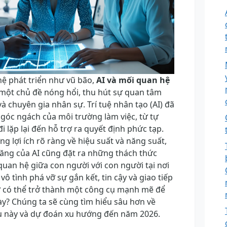
ệ phát triển như vũ bão,
AI và mối quan hệ
một chủ đề nóng hổi, thu hút sự quan tâm
à chuyên gia nhân sự. Trí tuệ nhân tạo (AI) đã
ngóc ngách của môi trường làm việc, từ tự
i lặp lại đến hỗ trợ ra quyết định phức tạp.
g lợi ích rõ ràng về hiệu suất và năng suất,
tăng của AI cũng đặt ra những thách thức
quan hệ giữa con người với con người tại nơi
 vô tình phá vỡ sự gắn kết, tin cậy và giao tiếp
ự có thể trở thành một công cụ mạnh mẽ để
ày? Chúng ta sẽ cùng tìm hiểu sâu hơn về
u này và dự đoán xu hướng đến năm 2026.