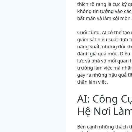
thích rõ ràng là cực kỳ
không tin tưởng vào cách
bất mãn và làm xói mòn l
Cuối cùng, AI có thể tạo 
giám sát hiệu suất dựa t
năng suất, nhưng đôi khi
đánh giá quá mức. Điều 
lực và phá vỡ mối quan h
trường làm việc mà nhân
gây ra những hậu quả tiê
thần làm việc.
AI: Công C
Hệ Nơi Làm
Bên cạnh những thách t