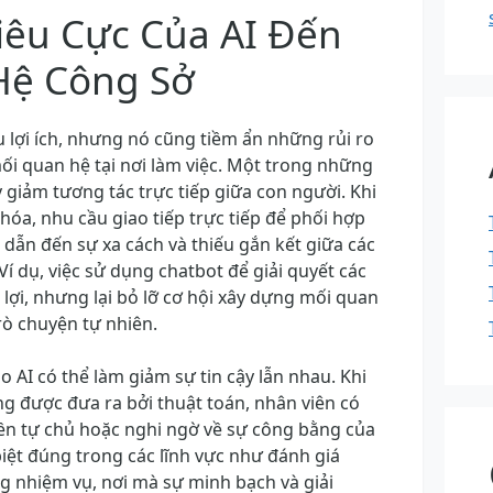
iêu Cực Của AI Đến
Hệ Công Sở
 lợi ích, nhưng nó cũng tiềm ẩn những rủi ro
ối quan hệ tại nơi làm việc. Một trong những
y giảm tương tác trực tiếp giữa con người. Khi
hóa, nhu cầu giao tiếp trực tiếp để phối hợp
, dẫn đến sự xa cách và thiếu gắn kết giữa các
í dụ, việc sử dụng chatbot để giải quyết các
n lợi, nhưng lại bỏ lỡ cơ hội xây dựng mối quan
rò chuyện tự nhiên.
o AI có thể làm giảm sự tin cậy lẫn nhau. Khi
ng được đưa ra bởi thuật toán, nhân viên có
ền tự chủ hoặc nghi ngờ về sự công bằng của
iệt đúng trong các lĩnh vực như đánh giá
g nhiệm vụ, nơi mà sự minh bạch và giải