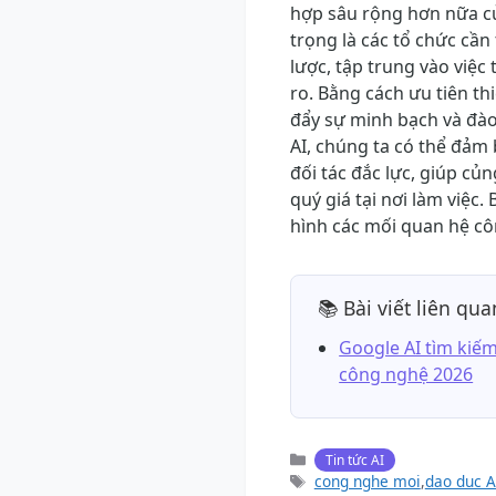
hợp sâu rộng hơn nữa củ
trọng là các tổ chức cần
lược, tập trung vào việc 
ro. Bằng cách ưu tiên th
đẩy sự minh bạch và đào 
AI, chúng ta có thể đảm 
đối tác đắc lực, giúp c
quý giá tại nơi làm việc.
hình các mối quan hệ cô
📚 Bài viết liên qua
Google AI tìm kiế
công nghệ 2026
Danh
Tin tức AI
mục
Thẻ
cong nghe moi
,
dao duc A