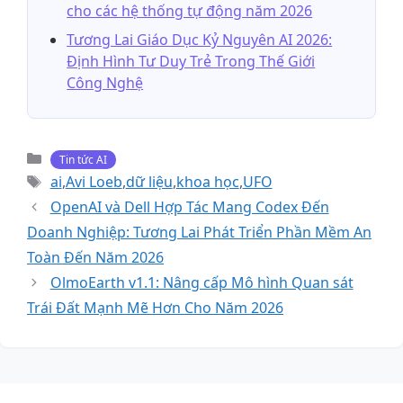
cho các hệ thống tự động năm 2026
Tương Lai Giáo Dục Kỷ Nguyên AI 2026:
Định Hình Tư Duy Trẻ Trong Thế Giới
Công Nghệ
Danh
Tin tức AI
mục
Thẻ
ai
,
Avi Loeb
,
dữ liệu
,
khoa học
,
UFO
OpenAI và Dell Hợp Tác Mang Codex Đến
Doanh Nghiệp: Tương Lai Phát Triển Phần Mềm An
Toàn Đến Năm 2026
OlmoEarth v1.1: Nâng cấp Mô hình Quan sát
Trái Đất Mạnh Mẽ Hơn Cho Năm 2026