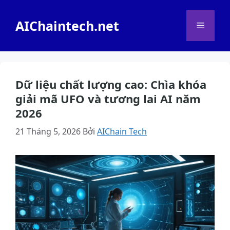
Chuyển
đến
AIChaintech.net
Menu
nội
dung
Dữ liệu chất lượng cao: Chìa khóa
giải mã UFO và tương lai AI năm
2026
21 Tháng 5, 2026
Bởi
AIChain Tech