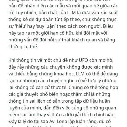
bản để nhận diện các mẫu và mối quan hệ giữa các
từ. Tuy nhiên, bản chất của LLM là dựa vào xác suất
thống kê để dự đoán từ tiếp theo, chứ không thực
sự ‘hiểu’ hay ‘suy luận’ theo cách con người. Điều
này tạo ra một giới hạn cố hữu khi đối mặt với
những vấn đề đòi hỏi sự thật khách quan và bằng
chứng cụ thể.
Khi thông tin về một chủ đề như UFO còn mơ hồ,
đầy rẫy những câu chuyện không được xác minh
và thiếu bằng chứng khoa học, LLM có thể dễ dàng
tạo ra những câu chuyện nghe có vẻ hợp lý nhưng
lại không có căn cứ thực tế. Chúng có thể tổng hợp
các giả thuyết phổ biến hoặc thậm chí là những
thông tin sai lệch có sẵn trong tập dữ liệu huấn
luyện của mình, dẫn đến việc củng cố những quan
niệm sai lầm thay vì đưa ra lời giải thích chính xác.
Đây là lý do tại sao Avi Loeb lập luận rằng, dù có