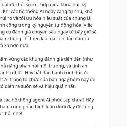
huật đòi hỏi sự kết hợp giữa khoa học kỹ
. Khi các hệ thống AI ngày càng tự chủ, khả
rủi ro và tối ưu hóa hiệu suất của chúng là
ành công trong kỷ nguyên tự động hóa. Việc
ng cụ đánh giá chuyên sâu ngay từ bây giờ sẽ
ạn không chỉ theo kịp mà còn dẫn đầu xu
à xa hơn nữa.
 nắm vững các khung đánh giá tiên tiến (như
khả năng phản hồi môi trường, và tính an
tranh cốt lõi. Hãy bắt đầu hành trình tối ưu
nt AI trong tổ chức của bạn ngay hôm nay để
ố diễn ra suôn sẻ và hiệu quả nhất.
á các hệ thống agent AI phức tạp chưa? Hãy
 bạn trong phần bình luận dưới đây để cùng
ọc hỏi nhé!