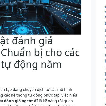
ật đánh giá
 Chuẩn bị cho các
 tự động năm
nhân tạo đang chuyển dịch từ các mô hình
 các hệ thống tự động phức tạp, việc hiểu
 và
đánh giá agent AI
là kỹ năng tối quan