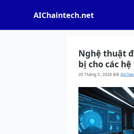
Chuyển
đến
AIChaintech.net
nội
dung
Nghệ thuật đ
bị cho các h
20 Tháng 5, 2026
Bởi
AIChai