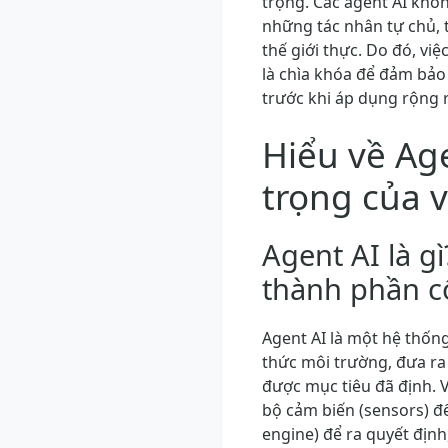
trọng. Các agent AI khôn
những tác nhân tự chủ, 
thế giới thực. Do đó, vi
là chìa khóa để đảm bảo 
trước khi áp dụng rộng r
Hiểu về Ag
trọng của v
Agent AI là g
thành phần cố
Agent AI là một hệ thố
thức môi trường, đưa ra
được mục tiêu đã định. 
bộ cảm biến (sensors) để
engine) để ra quyết định