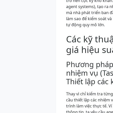
trở nên cực kỳ khó khăn.
agent systems), tạo ra 
mà nhà phát triển ban đ
làm sao để kiểm soát và
tự động quy mô lớn.
Các kỹ thuậ
giá hiệu su
Phương pháp 
nhiệm vụ (Tas
Thiết lập các
Thay vì chỉ kiểm tra từ
cầu thiết lập các nhiệm 
trình làm việc thực tế. V
thông tin, ta yêu cầu ag