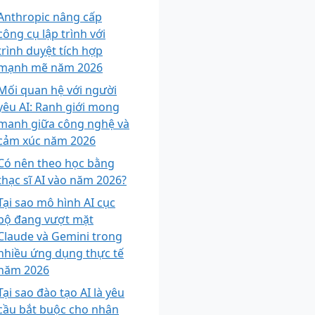
Anthropic nâng cấp
công cụ lập trình với
trình duyệt tích hợp
mạnh mẽ năm 2026
Mối quan hệ với người
yêu AI: Ranh giới mong
manh giữa công nghệ và
cảm xúc năm 2026
Có nên theo học bằng
thạc sĩ AI vào năm 2026?
Tại sao mô hình AI cục
bộ đang vượt mặt
Claude và Gemini trong
nhiều ứng dụng thực tế
năm 2026
Tại sao đào tạo AI là yêu
cầu bắt buộc cho nhân