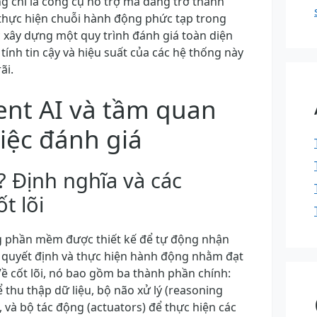
g chỉ là công cụ hỗ trợ mà đang trở thành
thực hiện chuỗi hành động phức tạp trong
ệc xây dựng một quy trình đánh giá toàn diện
tính tin cậy và hiệu suất của các hệ thống này
ãi.
ent AI và tầm quan
iệc đánh giá
ì? Định nghĩa và các
t lõi
ng phần mềm được thiết kế để tự động nhận
 quyết định và thực hiện hành động nhằm đạt
Về cốt lõi, nó bao gồm ba thành phần chính:
 thu thập dữ liệu, bộ não xử lý (reasoning
, và bộ tác động (actuators) để thực hiện các