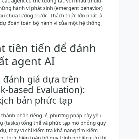
 Các agent có thể tương tác với nhau (multi-
những hành vi phát sinh (emergent behavior)
ầu chưa lường trước. Thách thức lớn nhất là
 dự đoán toàn bộ hành vi của một hệ thống
t tiên tiến để đánh
ất agent AI
đánh giá dựa trên
k-based Evaluation):
 kịch bản phức tạp
ng thành phần riêng lẻ, phương pháp này yêu
vụ (tasks) tổng thể và phức tạp mô phỏng quy
í dụ, thay vì chỉ kiểm tra khả năng tìm kiếm
ent thực hiện toàn bộ quy trình nghiên cứu thị