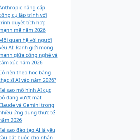
Anthropic nâng cấp
công cụ lập trình với
trình duyệt tích hợp
mạnh mẽ năm 2026
Mối quan hệ với người
yêu AI: Ranh giới mong
manh giữa công nghệ và
cảm xúc năm 2026
Có nên theo học bằng
thạc sĩ AI vào năm 2026?
Tại sao mô hình AI cục
bộ đang vượt mặt
Claude và Gemini trong
nhiều ứng dụng thực tế
năm 2026
Tại sao đào tạo AI là yêu
cầu bắt buộc cho nhân