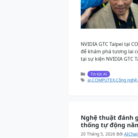
NVIDIA GTC Taipei tại CO
để khám phá tương lai c
tại sự kiện NVIDIA GTC T
Danh
Tin tức AI
mục
Thẻ
ai
,
COMPUTEX
,
Công nghệ
,
Nghệ thuật đánh gi
thống tự động nă
20 Tháng 5, 2026
Bởi
AIChai