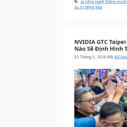
mục
Thẻ
ai
,
công nghệ thông minh
ảo
,
Tự động hóa
NVIDIA GTC Taipei
Nào Sẽ Định Hình 
23 Tháng 5, 2026
Bởi
AIChai