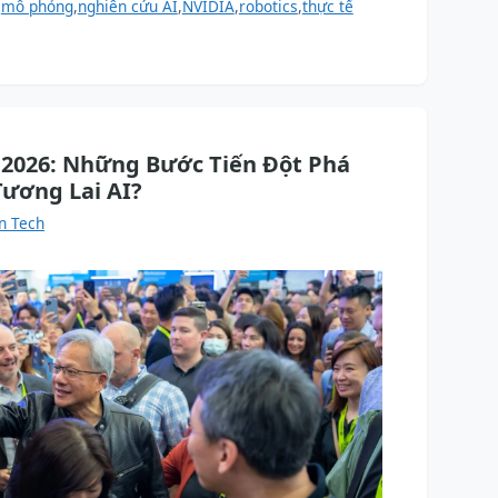
,
mô phỏng
,
nghiên cứu AI
,
NVIDIA
,
robotics
,
thực tế
 2026: Những Bước Tiến Đột Phá
Tương Lai AI?
n Tech