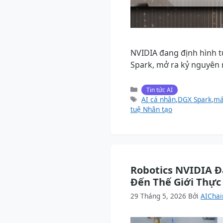
NVIDIA đang định hình t
Spark, mở ra kỷ nguyên 
Danh
Tin tức AI
mục
Thẻ
AI cá nhân
,
DGX Spark
,
má
tuệ Nhân tạo
Robotics NVIDIA 
Đến Thế Giới Thực
29 Tháng 5, 2026
Bởi
AIChai