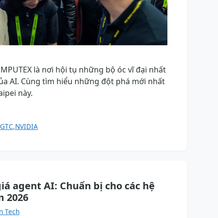
MPUTEX là nơi hội tụ những bộ óc vĩ đại nhất
ủa AI. Cùng tìm hiểu những đột phá mới nhất
aipei này.
GTC
,
NVIDIA
á agent AI: Chuẩn bị cho các hệ
m 2026
n Tech