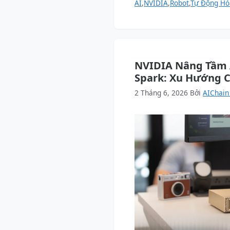
AI
,
NVIDIA
,
Robot
,
Tự Động Hó
NVIDIA Nâng Tầm 
Spark: Xu Hướng 
2 Tháng 6, 2026
Bởi
AIChain