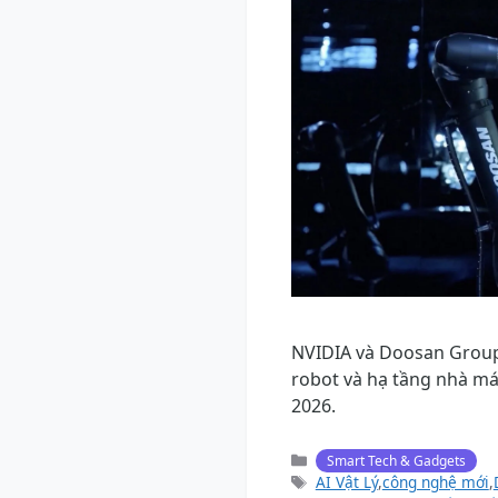
NVIDIA và Doosan Group 
robot và hạ tầng nhà má
2026.
Danh
Smart Tech & Gadgets
mục
Thẻ
AI Vật Lý
,
công nghệ mới
,