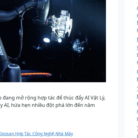
đang mở rộng hợp tác để thúc đẩy AI Vật Lý,
y AI, hứa hẹn nhiều đột phá lớn đến năm
Doosan
,
Hợp Tác Công Nghệ
,
Nhà Máy