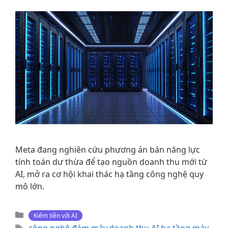
Meta đang nghiên cứu phương án bán năng lực
tính toán dư thừa để tạo nguồn doanh thu mới từ
AI, mở ra cơ hội khai thác hạ tầng công nghệ quy
mô lớn.
Danh
Kiếm tiền với AI
mục
Thẻ
công nghệ đám mây
,
doanh thu AI
,
hạ tầng máy