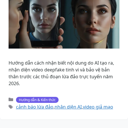
Hướng dẫn cách nhận biết nội dung do AI tạo ra,
nhận diện video deepfake tinh vi và bảo vệ bản
thân trước các thủ đoạn lừa đảo trực tuyến năm
2026.
Danh
Hướng dẫn & Kiến thức
mục
Thẻ
cảnh báo lừa đảo
,
nhận diện AI
,
video giả mạo