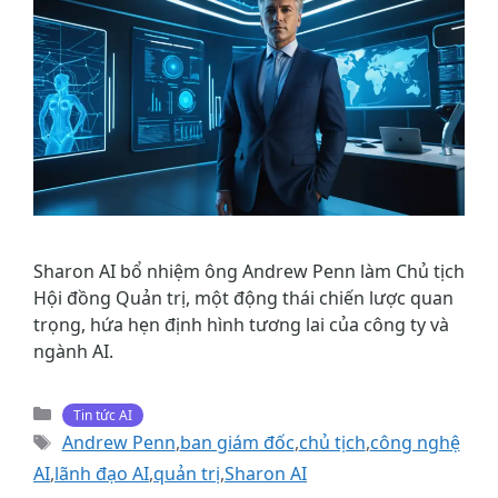
Sharon AI bổ nhiệm ông Andrew Penn làm Chủ tịch
Hội đồng Quản trị, một động thái chiến lược quan
trọng, hứa hẹn định hình tương lai của công ty và
ngành AI.
Danh
Tin tức AI
mục
Thẻ
Andrew Penn
,
ban giám đốc
,
chủ tịch
,
công nghệ
AI
,
lãnh đạo AI
,
quản trị
,
Sharon AI