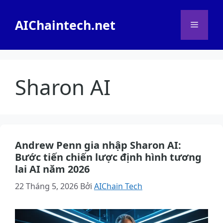
Chuyển
đến
AIChaintech.net
Menu
nội
dung
Sharon AI
Andrew Penn gia nhập Sharon AI:
Bước tiến chiến lược định hình tương
lai AI năm 2026
22 Tháng 5, 2026
Bởi
AIChain Tech