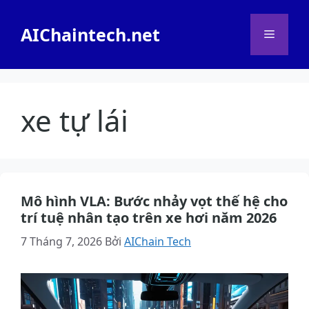
Chuyển
đến
AIChaintech.net
Menu
nội
dung
xe tự lái
Mô hình VLA: Bước nhảy vọt thế hệ cho
trí tuệ nhân tạo trên xe hơi năm 2026
7 Tháng 7, 2026
Bởi
AIChain Tech