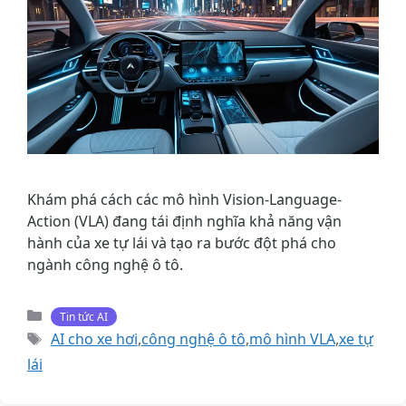
Khám phá cách các mô hình Vision-Language-
Action (VLA) đang tái định nghĩa khả năng vận
hành của xe tự lái và tạo ra bước đột phá cho
ngành công nghệ ô tô.
Danh
Tin tức AI
mục
Thẻ
AI cho xe hơi
,
công nghệ ô tô
,
mô hình VLA
,
xe tự
lái