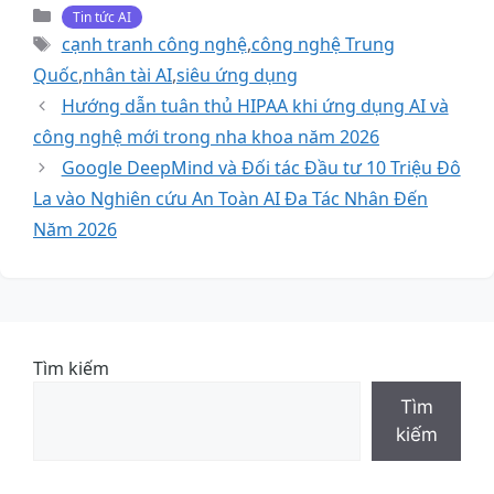
Danh
Tin tức AI
mục
Thẻ
cạnh tranh công nghệ
,
công nghệ Trung
Quốc
,
nhân tài AI
,
siêu ứng dụng
Hướng dẫn tuân thủ HIPAA khi ứng dụng AI và
công nghệ mới trong nha khoa năm 2026
Google DeepMind và Đối tác Đầu tư 10 Triệu Đô
La vào Nghiên cứu An Toàn AI Đa Tác Nhân Đến
Năm 2026
Tìm kiếm
Tìm
kiếm