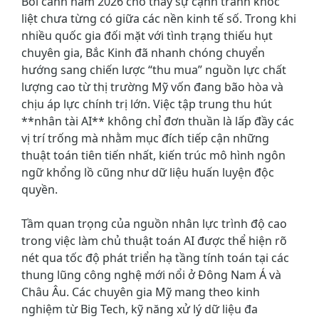
Bối cảnh năm 2026 cho thấy sự cạnh tranh khốc
liệt chưa từng có giữa các nền kinh tế số. Trong khi
nhiều quốc gia đối mặt với tình trạng thiếu hụt
chuyên gia, Bắc Kinh đã nhanh chóng chuyển
hướng sang chiến lược “thu mua” nguồn lực chất
lượng cao từ thị trường Mỹ vốn đang bão hòa và
chịu áp lực chính trị lớn. Việc tập trung thu hút
**nhân tài AI** không chỉ đơn thuần là lấp đầy các
vị trí trống mà nhằm mục đích tiếp cận những
thuật toán tiên tiến nhất, kiến trúc mô hình ngôn
ngữ khổng lồ cũng như dữ liệu huấn luyện độc
quyền.
Tầm quan trọng của nguồn nhân lực trình độ cao
trong việc làm chủ thuật toán AI được thể hiện rõ
nét qua tốc độ phát triển hạ tầng tính toán tại các
thung lũng công nghệ mới nổi ở Đông Nam Á và
Châu Âu. Các chuyên gia Mỹ mang theo kinh
nghiệm từ Big Tech, kỹ năng xử lý dữ liệu đa