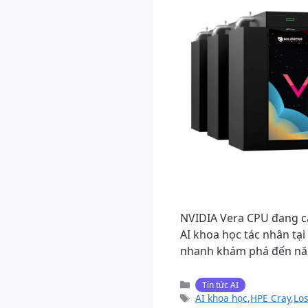
NVIDIA Vera CPU đang c
AI khoa học tác nhân tạ
nhanh khám phá đến nă
Danh
Tin tức AI
mục
Thẻ
AI khoa học
,
HPE Cray
,
Lo