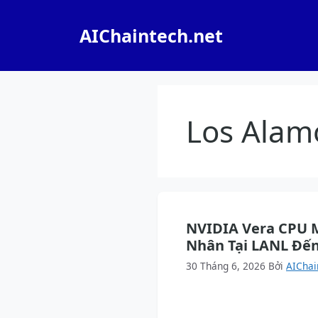
Chuyển
đến
AIChaintech.net
nội
dung
Los Alam
NVIDIA Vera CPU M
Nhân Tại LANL Đế
30 Tháng 6, 2026
Bởi
AIChai