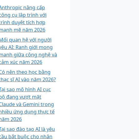
Anthropic nâng cấp
công cụ lập trình với
trình duyệt tích hợp
mạnh mẽ năm 2026
Mối quan hệ với người
yêu AI: Ranh giới mong
manh giữa công nghệ và
cảm xúc năm 2026
Có nên theo học bằng
thạc sĩ AI vào năm 2026?
Tại sao mô hình AI cục
bộ đang vượt mặt
Claude và Gemini trong
nhiều ứng dụng thực tế
năm 2026
Tại sao đào tạo AI là yêu
cầu bắt buộc cho nhân