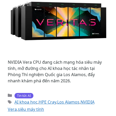
NVIDIA Vera CPU đang cách mạng hóa siêu máy
tính, mở đường cho AI khoa học tác nhân tại
Phòng Thí nghiệm Quốc gia Los Alamos, đẩy
nhanh khám phá đến năm 2026.
Danh
Tin tức AI
mục
Thẻ
AI khoa học
,
HPE Cray
,
Los Alamos
,
NVIDIA
Vera
,
siêu máy tính